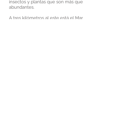
insectos y plantas que son más que
abundantes.
A tres kilómetros al este está el Mar
Caribe. El Arrecife Mesoamericano
recubre la costa, que es un
importante lugar de anidación para
las tortugas Chelonia mydas y
Caretta caretta en peligro de
extinción. Los manglares forman las
fronteras entre el mar y la jungla. El
sistema de ríos subterráneos más
grande del mundo corre debajo de
nuestros pies, fluyendo a el mar.
Tortuga Escondida es un lugar para
realizar cuestionemientos, preguntas,
experimentos, diálogo, educación,
defensa, un lugar para la Ciencia y el
Arte.
Akumal, México es un lugar de
comunidad, una familia de personas,
diversa en lugares de origen, en
idioma y cultura.