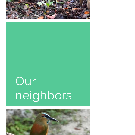
Our
neighbors